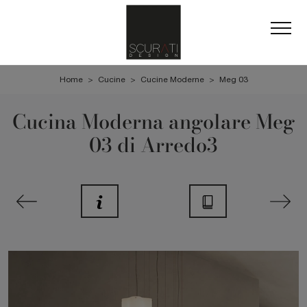
Home
>
Cucine
>
Cucine Moderne
>
Meg 03
Cucina Moderna angolare Meg
03 di Arredo3