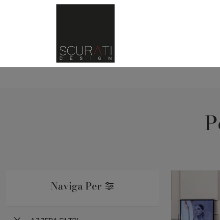
P
Naviga Per