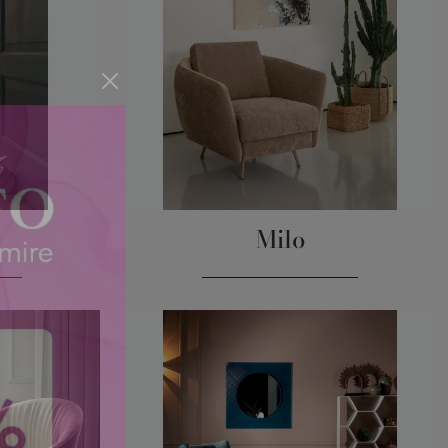
y
Milo