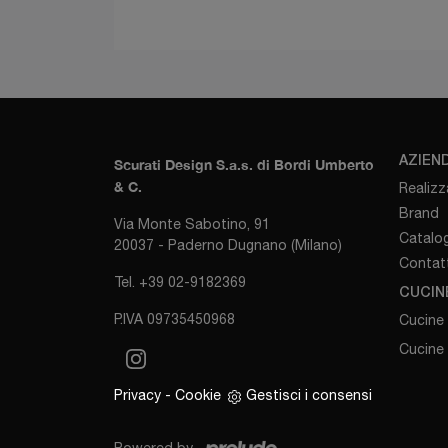
AZIEN
Scurati Design S.a.s. di Bordi Umberto
& C.
Realizz
Brand
Via Monte Sabotino, 91
Catalog
20037 - Paderno Dugnano (Milano)
Contatt
Tel. +39 02-9182369
CUCIN
P.IVA 09735450968
Cucine
Cucine
Privacy
-
Cookie
Gestisci i consensi
Powered by