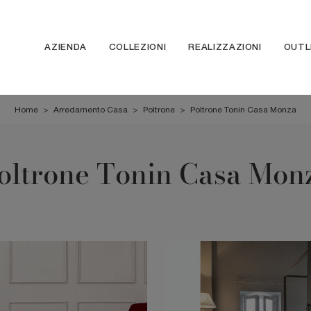
AZIENDA
COLLEZIONI
REALIZZAZIONI
OUTL
Home
>
Arredamento Casa
>
Poltrone
>
Poltrone Tonin Casa Monza
oltrone Tonin Casa Mon