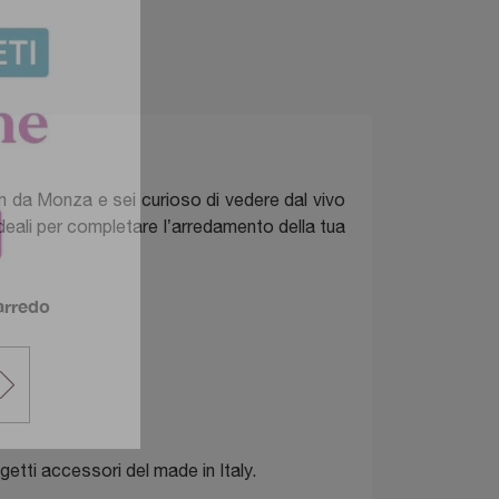
m da Monza e sei curioso di vedere dal vivo
ideali per completare l’arredamento della tua
’arredo
getti accessori del made in Italy.