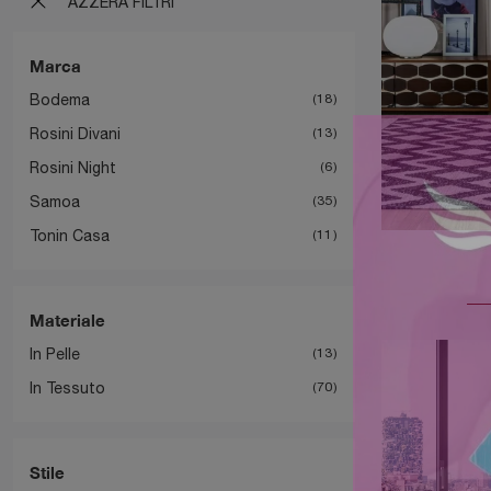
AZZERA FILTRI
Marca
Bodema
18
Rosini Divani
13
Rosini Night
6
Samoa
35
Tonin Casa
11
Materiale
In Pelle
13
In Tessuto
70
Stile