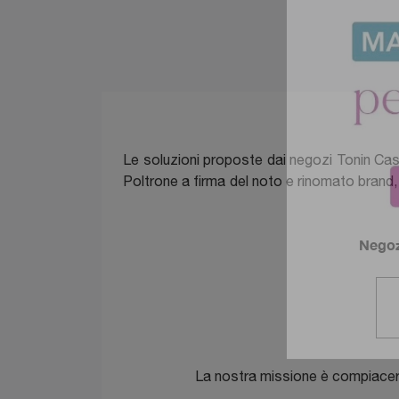
Le soluzioni proposte dai negozi Tonin Cas
Poltrone a firma del noto e rinomato brand, 
Negozi
La nostra missione è compiacere i