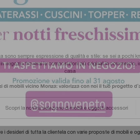
a sono sempre espressione di qualità e stile: se sei a pochi k
in negozio troverai le composizioni più originali in commercio, 
casa
 di mobili vicino Monza: valorizza con noi il tuo progetto d
Scopri la nostra selezione di mobili e oggetti accessori
 desideri di tutta la clientela con varie proposte di mobili e og