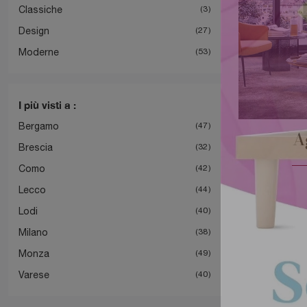
Classiche
3
Design
27
Moderne
53
I più visti a :
Bergamo
47
A
Brescia
32
Como
42
Lecco
44
Lodi
40
Milano
38
Monza
49
Varese
40