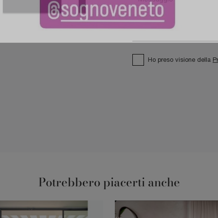
Ho preso visione della
P
Potrebbero piacerti anche