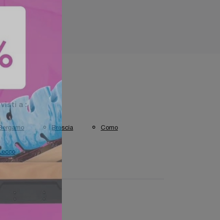
 visti a :
Bergamo
Brescia
Como
Lecco