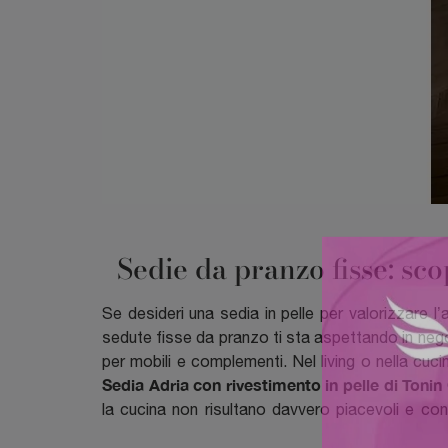
Sedie da pranzo fisse: sco
Se desideri una sedia in pelle per valorizzare l’
sedute fisse da pranzo ti sta aspettando in negoz
per mobili e complementi. Nel living o nella cucin
Sedia Adria con rivestimento in pelle di Toni
la cucina non risultano davvero piacevoli e con