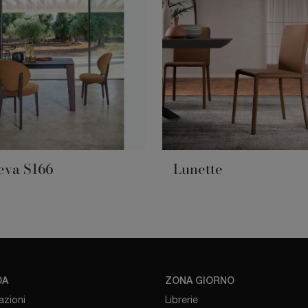
eva S166
Lunette
DA
ZONA GIORNO
azioni
Librerie