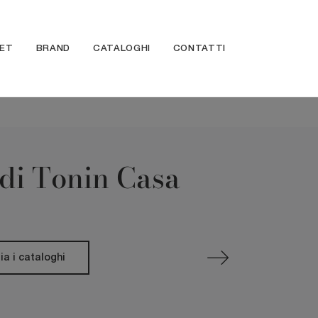
ET
BRAND
CATALOGHI
CONTATTI
 di Tonin Casa
ia i cataloghi