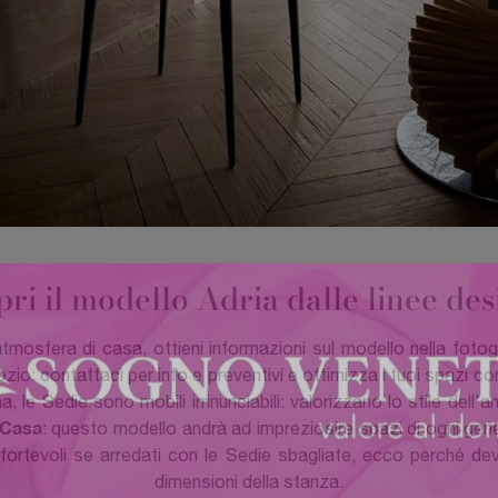
pri il modello Adria dalle linee desi
atmosfera di casa, ottieni informazioni sul modello nella fotog
io: contattaci per info e preventivi e ottimizza i tuoi spazi c
a, le Sedie sono mobili irrinunciabili: valorizzano lo stile del
n Casa
: questo modello andrà ad impreziosire spazi di ogni gener
fortevoli se arredati con le Sedie sbagliate, ecco perché de
dimensioni della stanza.