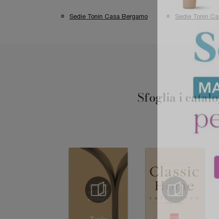
Sedie Tonin Casa Bergamo
Sedie Tonin Ca
Sfoglia i catal