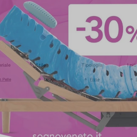
riale
Stile
Tipologia
I più
n Pelle
Design
Fisse