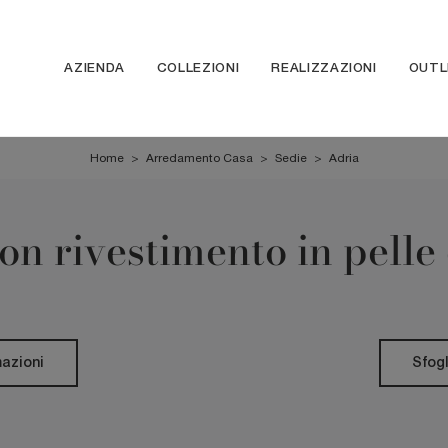
AZIENDA
COLLEZIONI
REALIZZAZIONI
OUTL
Home
>
Arredamento Casa
>
Sedie
>
Adria
on rivestimento in pelle
mazioni
Sfogl