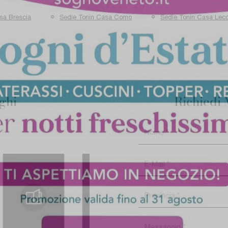
sa Brescia
Sedie Tonin Casa Como
Sedie Tonin Casa Lec
oghi
Richiedi 