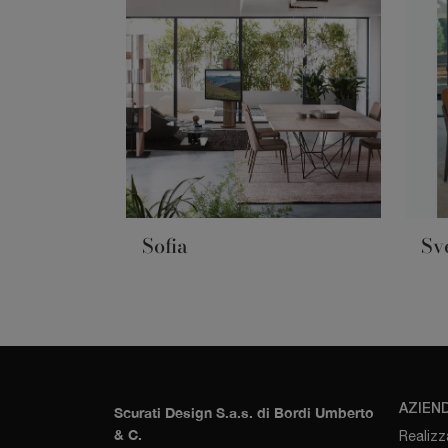
Sofia
Sv
AZIEN
Scurati Design S.a.s. di Bordi Umberto
& C.
Realizz