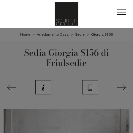
Home
>
Arredamento Casa
>
Sedie
>
Giorgia S156
Sedia Giorgia S156 di
Friulsedie