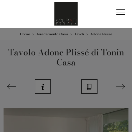
Home
>
Arredamento Casa
>
Tavoli
>
Adone Plissé
Tavolo Adone Plissé di Tonin
Casa