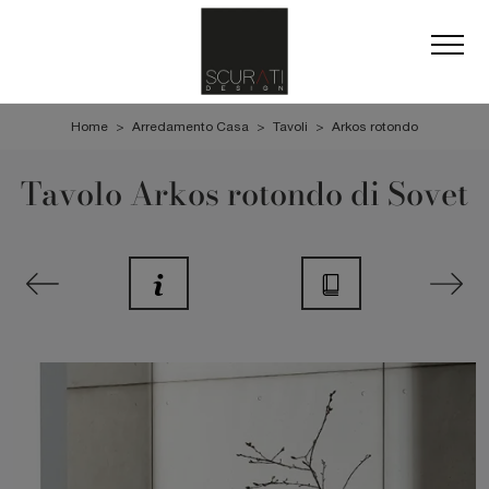
Home
>
Arredamento Casa
>
Tavoli
>
Arkos rotondo
Tavolo Arkos rotondo di Sovet