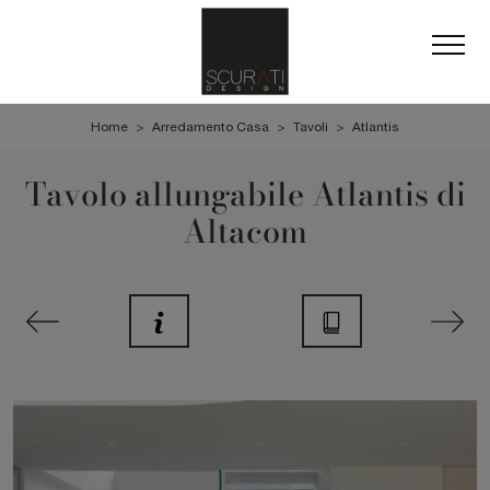
Home
>
Arredamento Casa
>
Tavoli
>
Atlantis
Tavolo allungabile Atlantis di
Altacom