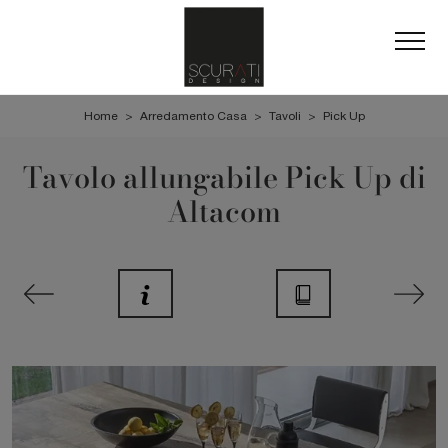
Home
>
Arredamento Casa
>
Tavoli
>
Pick Up
Tavolo allungabile Pick Up di
Altacom