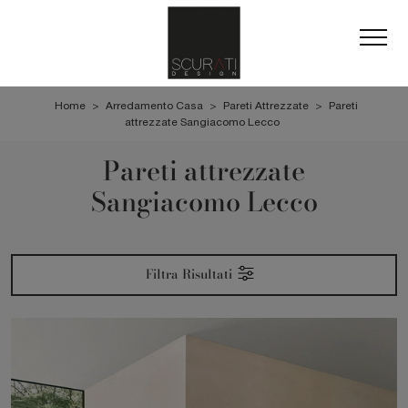
Home
>
Arredamento Casa
>
Pareti Attrezzate
>
Pareti
attrezzate Sangiacomo Lecco
Pareti attrezzate
Sangiacomo Lecco
Filtra Risultati