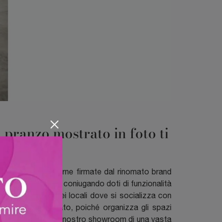
 pranzo mostrato in foto ti
le da pranzo moderne firmate dal rinomato brand
lla tua abitazione, coniugando doti di funzionalità
a quotidianità nei locali dove si socializza con
ale cui è destinato, poiché organizza gli spazi
erciò disponiamo nel nostro showroom di una vasta