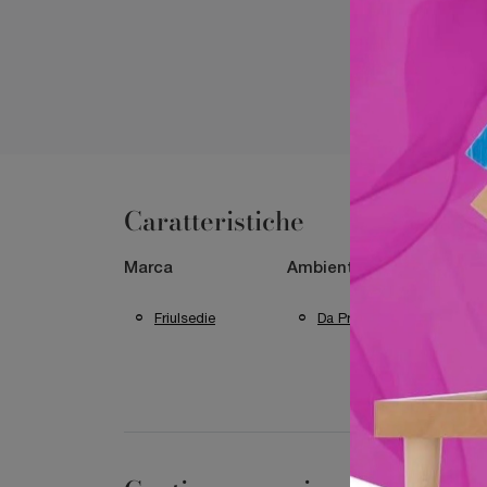
Caratteristiche
Marca
Ambiente
Mate
Friulsedie
Da Pranzo
I