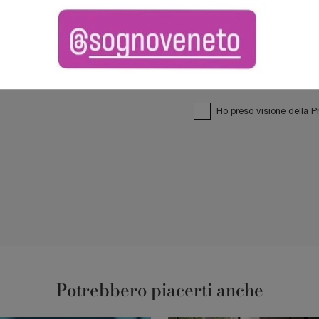
Ho preso visione della
P
Potrebbero piacerti anche