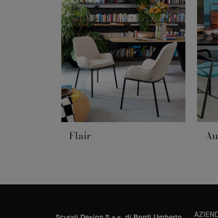
Flair
Au
AZIEN
Scurati Design S.a.s. di Bordi Umberto