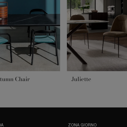
tumn Chair
Juliette
DA
ZONA GIORNO