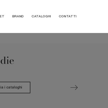
ET
BRAND
CATALOGHI
CONTATTI
edie
ia i cataloghi