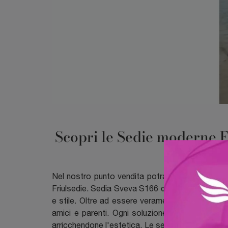
Scopri le Sedie moderne Fr
Nel nostro punto vendita potrai toccare con ma
Friulsedie. Sedia Sveva S166 di Friulsedie in tess
e stile. Oltre ad essere veramente confortevole
amici e parenti. Ogni soluzione Friulsedie ass
arricchendone l'estetica. Le sedie risultano ess