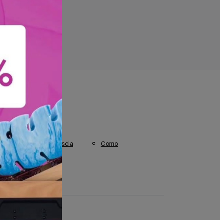
 visti a :
Bergamo
Brescia
Como
Varese