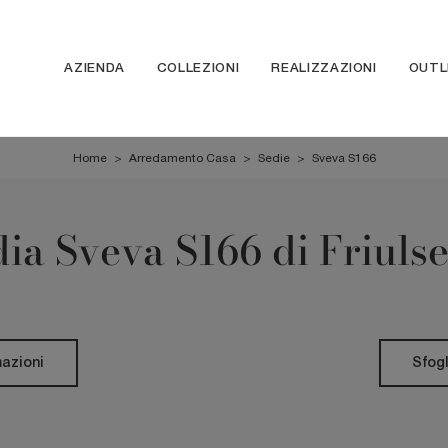
AZIENDA
COLLEZIONI
REALIZZAZIONI
OUTL
Home
>
Arredamento Casa
>
Sedie
>
Sveva S166
ia Sveva S166 di Friuls
mazioni
Sfogl