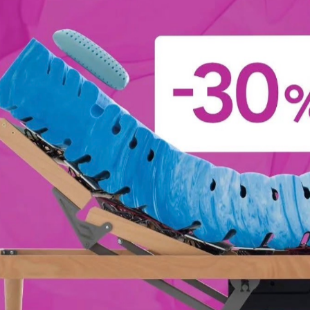
serie di soluzioni da scegliere basandoti sui tuoi gusti.
riale
Stile
Tipologia
I più
n Tessuto
Moderne
Fisse