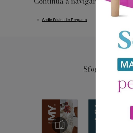
Continua a navigare
Sedie Friulsedie Bergamo
Sedie Friulsedie 
Sfoglia i catal