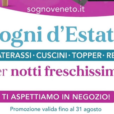
Brescia
Sedie Friulsedie Como
Sedie Friulsedie Varese
oghi
Richiedi 