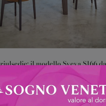
iulsedie: il modello Sveva S166 da
attende
no le più originali proposte in commercio, tra cui anche quel
uto: sarà capace di arredare ottimamente il dining o il living de
 e ergonomica, questa sedia in tessuto ti assicurerà una seren
icura un elevato contenuto estetico indipendentemente dal loc
ere tra i mobili e oggetti accessori essenziali in ogni casa, p