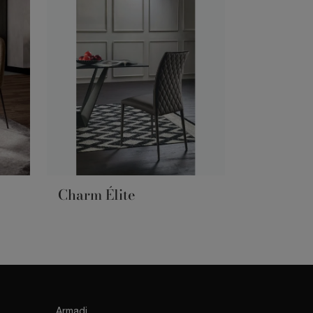
Charm Élite
Armadi