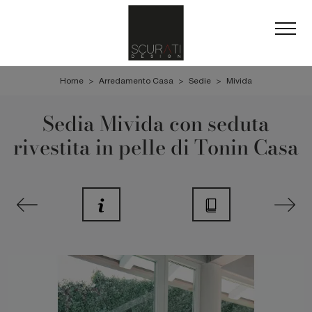
Home
>
Arredamento Casa
>
Sedie
>
Mivida
Sedia Mivida con seduta
rivestita in pelle di Tonin Casa