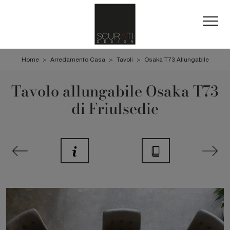
Home
>
Arredamento Casa
>
Tavoli
>
Osaka T73 Allungabile
Tavolo allungabile Osaka T73
di Friulsedie