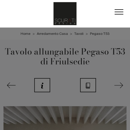
Home
>
Arredamento Casa
>
Tavoli
>
Pegaso T53
Tavolo allungabile Pegaso T53
di Friulsedie